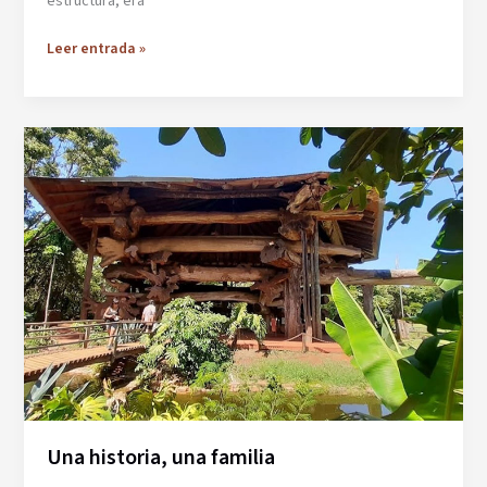
estructura, era
Troncos
Leer entrada »
de
cuerpo
y
alma
Una historia, una familia